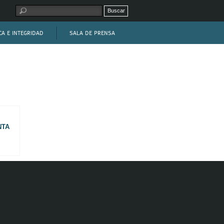
CA E INTEGRIDAD
SALA DE PRENSA
IA
NOTICIAS
ACTUACIONES
FLOTA
AMPLIACIÓN DEL PUERTO DE GIJÓN
enuncia
Crear Consulta
AMBIENTE
COMPROMISO
Denuncia
O DE BARCELONA
DIQUE DE ABRIGO SUR DEL PUERTO DE BARCELONA. TRAMO III
ÉTICO
TO GENERAL DE
OBRAS DE ABRIGO EN EL PUERTO DE GRANADILLA
A LANGOSTEIRA
MUELLE Y EXPLANADA EXTERIOR AL DIQUE JUNTO A ISLA VERDE
NTA
ORDENAMIENTO DE LA RÍA DE AVILÉS ENTRE LOS PUENTES DE 
SEBASTIÁN Y EL HOSPITALILLO
D